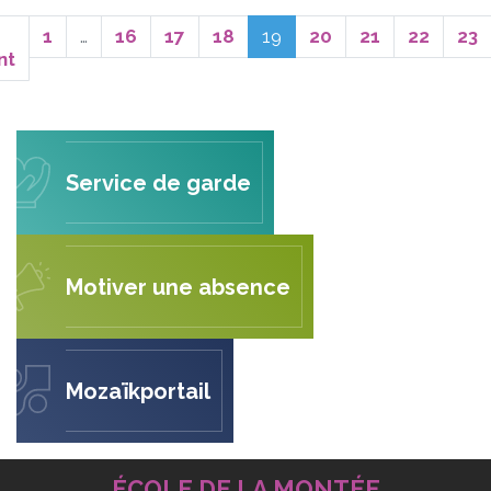
(actuel)
1
…
16
17
18
19
20
21
22
23
nt
Service de garde
Motiver une absence
Mozaïkportail
ÉCOLE DE LA MONTÉE