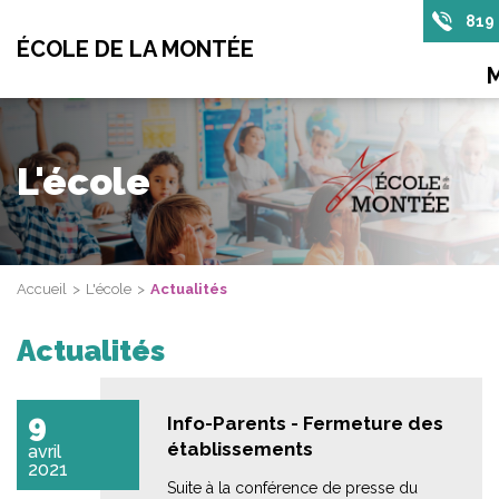
819
ÉCOLE DE LA MONTÉE
L'école
Accueil
L'école
Actualités
Actualités
9
Info-Parents - Fermeture des
établissements
avril
2021
Suite à la conférence de presse du