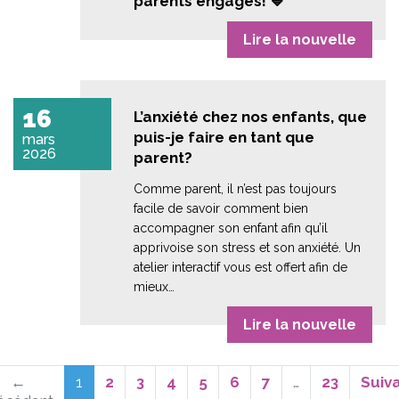
parents engagés! 💙
Lire la nouvelle
16
L’anxiété chez nos enfants, que
puis-je faire en tant que
mars
2026
parent?
Comme parent, il n’est pas toujours
facile de savoir comment bien
accompagner son enfant afin qu’il
apprivoise son stress et son anxiété. Un
atelier interactif vous est offert afin de
mieux…
Lire la nouvelle
(actuel)
←
1
2
3
4
5
6
7
…
23
Suiv