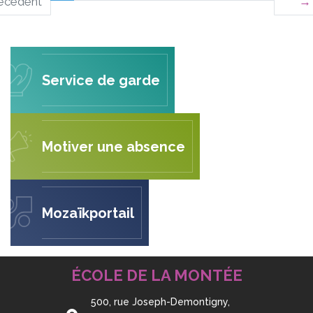
écédent
→
Service de garde
Motiver une absence
Mozaïkportail
ÉCOLE DE LA MONTÉE
500, rue Joseph-Demontigny,